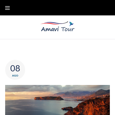
08
AGO